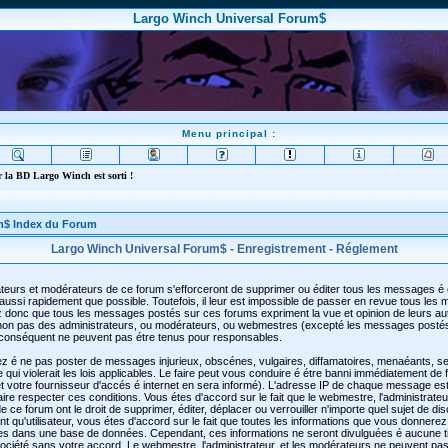
Largo Winch Universal Forum$
Menu principal :
 la BD Largo Winch est sorti !
m$ Index du Forum
Largo Winch Universal Forum$ - Enregistrement - Réglement
teurs et modérateurs de ce forum s'efforceront de supprimer ou éditer tous les messages é
aussi rapidement que possible. Toutefois, il leur est impossible de passer en revue tous les
 donc que tous les messages postés sur ces forums expriment la vue et opinion de leurs au
t non pas des administrateurs, ou modérateurs, ou webmestres (excepté les messages posté
conséquent ne peuvent pas étre tenus pour responsables.
z é ne pas poster de messages injurieux, obscénes, vulgaires, diffamatoires, menaéants, se
qui violerait les lois applicables. Le faire peut vous conduire é étre banni immédiatement de
 votre fournisseur d'accés é internet en sera informé). L'adresse IP de chaque message est
faire respecter ces conditions. Vous étes d'accord sur le fait que le webmestre, l'administrateu
 ce forum ont le droit de supprimer, éditer, déplacer ou verrouiller n'importe quel sujet de di
t qu'utilisateur, vous étes d'accord sur le fait que toutes les informations que vous donnerez
es dans une base de données. Cependant, ces informations ne seront divulguées é aucune t
ciété sans votre accord. Le webmestre, l'administrateur, et les modérateurs ne peuvent pas