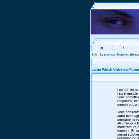
Info
:
Le
nouveau documentaire
sur
Largo Winch Universal Foru
Les administra
répréhensible 
Vous admettez
respectifs, e
méme) et par 
Vous consente
autre message 
permanente (et
afin d'aider é 
modérateurs de
moment. En tan
seront stocké
personne ou so