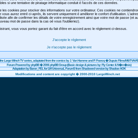
les si une tentative de piratage informatique conduit é l'accés de ces données.
se les cookies pour stocker des informations sur votre ordinateur. Ces cookies ne contiendr
e vous aurez entré ci-aprés, ils servent uniquement é améliorer le confort d'utilisation. L'adre
lisée afin de confirmer les détails de votre enregistrement ainsi que votre mot de passe (et 
veau mot de passe dans la cas oé vous l'oublieriez).
strant, vous vous portez garant du fait d'étre en accord avec le réglement ci-dessus.
J'accepte le réglement
Je n'accepte pas le réglement
the
Largo Winch
TV series, adaptated from the comics by J. Van Hamme and P. Francq �
Dupuis
Films/
M6
/TVA/AT
Forum Powered by
phpBB
� 2006 phpBB Group (Basic design & pictures by: Fly Center & N�m�sis)
Adaptation by Baron_FEL for LW UniversaL Forum$ from Shadowed version by Shadow AOK
Modifications and content are copyright � 2000-2010 LargoWinch.net