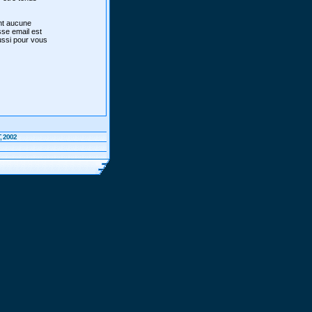
ont aucune
sse email est
aussi pour vous
, 2002