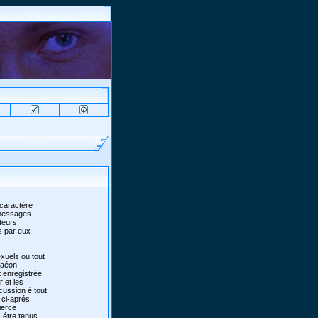
 caractére
 messages.
teurs
s par eux-
xuels ou tout
 faéon
 enregistrée
r et les
scussion é tout
 ci-aprés
ierce
 étre tenus