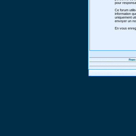
pour responsab
Ce forum utili
information qu
uniquement uti
envoyer un nou
En vous enregi
From 