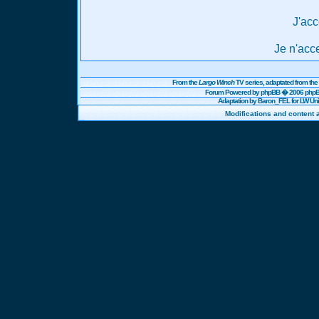
J'acc
Je n'acc
From the
Largo Winch
TV series, adaptated from t
Forum Powered by
phpBB
� 2006 phpBB
Adaptation by Baron_FEL for LW U
Modifications and content