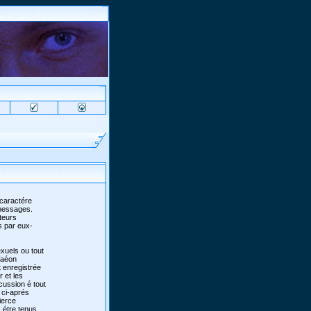
 caractére
 messages.
teurs
s par eux-
xuels ou tout
 faéon
 enregistrée
r et les
scussion é tout
 ci-aprés
ierce
 étre tenus