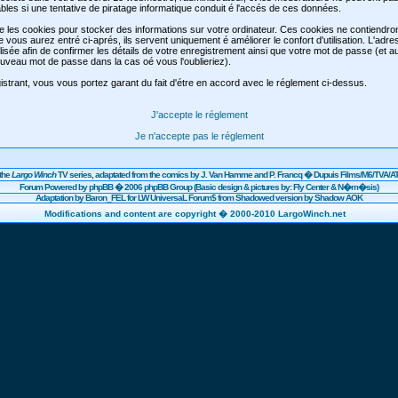
les si une tentative de piratage informatique conduit é l'accés de ces données.
se les cookies pour stocker des informations sur votre ordinateur. Ces cookies ne contiendr
e vous aurez entré ci-aprés, ils servent uniquement é améliorer le confort d'utilisation. L'adre
lisée afin de confirmer les détails de votre enregistrement ainsi que votre mot de passe (et 
veau mot de passe dans la cas oé vous l'oublieriez).
strant, vous vous portez garant du fait d'étre en accord avec le réglement ci-dessus.
J'accepte le réglement
Je n'accepte pas le réglement
the
Largo Winch
TV series, adaptated from the comics by J. Van Hamme and P. Francq �
Dupuis
Films/
M6
/TVA/AT
Forum Powered by
phpBB
� 2006 phpBB Group (Basic design & pictures by: Fly Center & N�m�sis)
Adaptation by Baron_FEL for LW UniversaL Forum$ from Shadowed version by Shadow AOK
Modifications and content are copyright � 2000-2010 LargoWinch.net