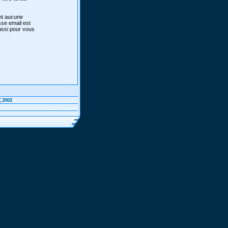
ont aucune
sse email est
aussi pour vous
, 2002