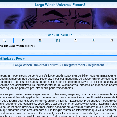
Largo Winch Universal Forum$
Menu principal :
 la BD Largo Winch est sorti !
m$ Index du Forum
Largo Winch Universal Forum$ - Enregistrement - Réglement
teurs et modérateurs de ce forum s'efforceront de supprimer ou éditer tous les messages é
aussi rapidement que possible. Toutefois, il leur est impossible de passer en revue tous les
 donc que tous les messages postés sur ces forums expriment la vue et opinion de leurs au
t non pas des administrateurs, ou modérateurs, ou webmestres (excepté les messages posté
conséquent ne peuvent pas étre tenus pour responsables.
z é ne pas poster de messages injurieux, obscénes, vulgaires, diffamatoires, menaéants, se
qui violerait les lois applicables. Le faire peut vous conduire é étre banni immédiatement de
 votre fournisseur d'accés é internet en sera informé). L'adresse IP de chaque message est
faire respecter ces conditions. Vous étes d'accord sur le fait que le webmestre, l'administrateu
 ce forum ont le droit de supprimer, éditer, déplacer ou verrouiller n'importe quel sujet de di
t qu'utilisateur, vous étes d'accord sur le fait que toutes les informations que vous donnerez
es dans une base de données. Cependant, ces informations ne seront divulguées é aucune t
ciété sans votre accord. Le webmestre, l'administrateur, et les modérateurs ne peuvent pas