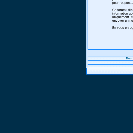
pour responsab
Ce forum utili
information qu
uniquement uti
envoyer un nou
En vous enregi
From 