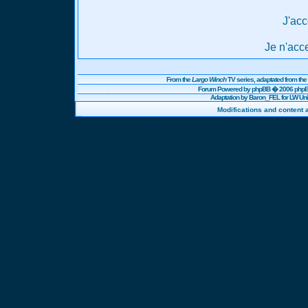
J'acc
Je n'acc
From the
Largo Winch
TV series, adaptated from t
Forum Powered by
phpBB
� 2006 phpBB
Adaptation by Baron_FEL for LW U
Modifications and content