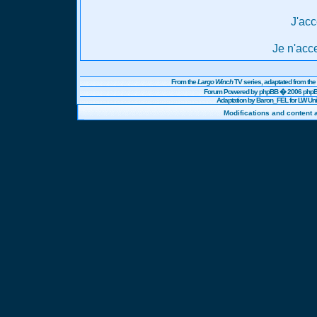
J'acc
Je n'acc
From the
Largo Winch
TV series, adaptated from t
Forum Powered by
phpBB
� 2006 phpBB
Adaptation by Baron_FEL for LW U
Modifications and content