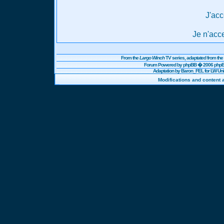
J'acc
Je n'acc
From the
Largo Winch
TV series, adaptated from t
Forum Powered by
phpBB
� 2006 phpBB
Adaptation by Baron_FEL for LW U
Modifications and content