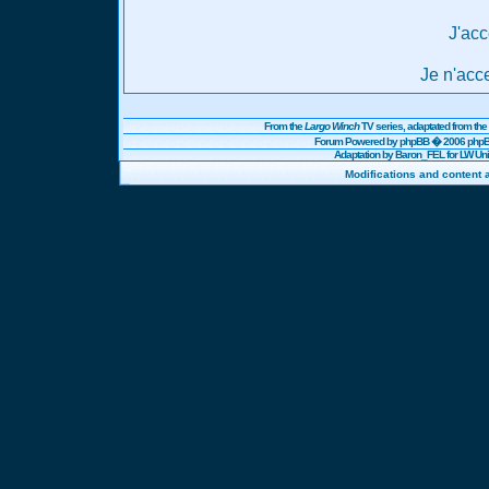
J'acc
Je n'acc
From the
Largo Winch
TV series, adaptated from t
Forum Powered by
phpBB
� 2006 phpBB
Adaptation by Baron_FEL for LW U
Modifications and content