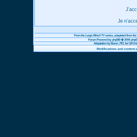
J'acc
Je n'acc
From the
Largo Winch
TV series, adaptated from t
Forum Powered by
phpBB
� 2006 phpBB
Adaptation by Baron_FEL for LW U
Modifications and content