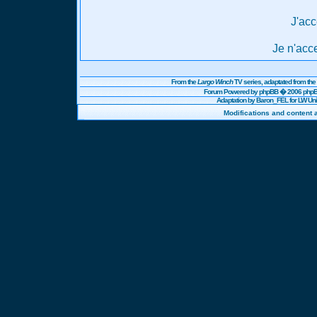
J'acc
Je n'acc
From the
Largo Winch
TV series, adaptated from t
Forum Powered by
phpBB
� 2006 phpBB
Adaptation by Baron_FEL for LW U
Modifications and content