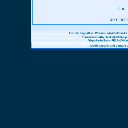
J'acc
Je n'acc
From the
Largo Winch
TV series, adaptated from t
Forum Powered by
phpBB
� 2006 phpBB
Adaptation by Baron_FEL for LW U
Modifications and content