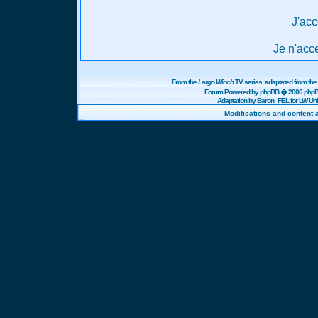
J'acc
Je n'acc
From the
Largo Winch
TV series, adaptated from t
Forum Powered by
phpBB
� 2006 phpBB
Adaptation by Baron_FEL for LW U
Modifications and content