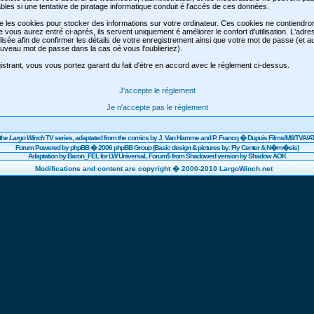
les si une tentative de piratage informatique conduit é l'accés de ces données.
se les cookies pour stocker des informations sur votre ordinateur. Ces cookies ne contiendr
e vous aurez entré ci-aprés, ils servent uniquement é améliorer le confort d'utilisation. L'adre
lisée afin de confirmer les détails de votre enregistrement ainsi que votre mot de passe (et 
veau mot de passe dans la cas oé vous l'oublieriez).
strant, vous vous portez garant du fait d'étre en accord avec le réglement ci-dessus.
J'accepte le réglement
Je n'accepte pas le réglement
the
Largo Winch
TV series, adaptated from the comics by J. Van Hamme and P. Francq �
Dupuis
Films/
M6
/TVA/AT
Forum Powered by
phpBB
� 2006 phpBB Group (Basic design & pictures by: Fly Center & N�m�sis)
Adaptation by Baron_FEL for LW UniversaL Forum$ from Shadowed version by Shadow AOK
Modifications and content are copyright � 2000-2010 LargoWinch.net