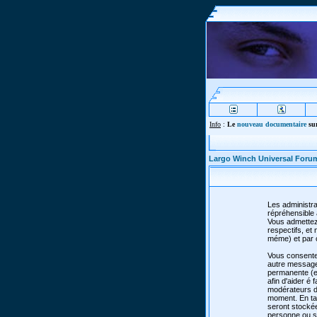
Info
:
Le
nouveau documentaire
sur
Largo Winch Universal Foru
Les administra
répréhensible 
Vous admettez
respectifs, e
méme) et par 
Vous consente
autre message 
permanente (et
afin d'aider é 
modérateurs de
moment. En tan
seront stocké
personne ou so