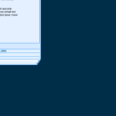
ont aucune
sse email est
aussi pour vous
, 2002