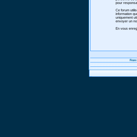
pour responsab
Ce forum utili
information qu
uniquement uti
envoyer un nou
En vous enregi
From 