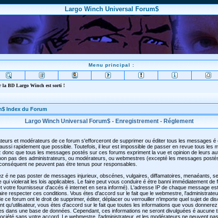
Largo Winch Universal Forum$
Menu principal :
 la BD Largo Winch est sorti !
m$ Index du Forum
Largo Winch Universal Forum$ - Enregistrement - Réglement
teurs et modérateurs de ce forum s'efforceront de supprimer ou éditer tous les messages é
aussi rapidement que possible. Toutefois, il leur est impossible de passer en revue tous les
 donc que tous les messages postés sur ces forums expriment la vue et opinion de leurs au
t non pas des administrateurs, ou modérateurs, ou webmestres (excepté les messages posté
conséquent ne peuvent pas étre tenus pour responsables.
z é ne pas poster de messages injurieux, obscénes, vulgaires, diffamatoires, menaéants, se
qui violerait les lois applicables. Le faire peut vous conduire é étre banni immédiatement de
 votre fournisseur d'accés é internet en sera informé). L'adresse IP de chaque message est
faire respecter ces conditions. Vous étes d'accord sur le fait que le webmestre, l'administrateu
 ce forum ont le droit de supprimer, éditer, déplacer ou verrouiller n'importe quel sujet de di
t qu'utilisateur, vous étes d'accord sur le fait que toutes les informations que vous donnerez
es dans une base de données. Cependant, ces informations ne seront divulguées é aucune t
ciété sans votre accord. Le webmestre, l'administrateur, et les modérateurs ne peuvent pas