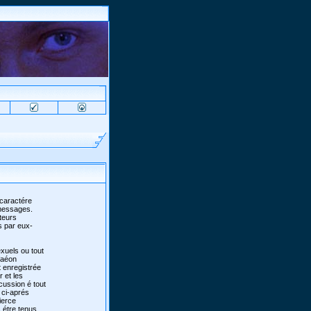
 caractére
 messages.
teurs
s par eux-
xuels ou tout
 faéon
 enregistrée
r et les
scussion é tout
 ci-aprés
ierce
 étre tenus