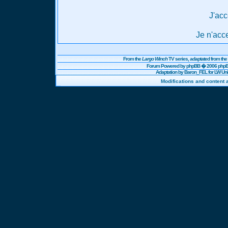
J'acc
Je n'acc
From the
Largo Winch
TV series, adaptated from t
Forum Powered by
phpBB
� 2006 phpBB
Adaptation by Baron_FEL for LW U
Modifications and content