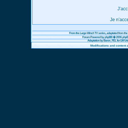
J'acc
Je n'acc
From the
Largo Winch
TV series, adaptated from t
Forum Powered by
phpBB
� 2006 phpBB
Adaptation by Baron_FEL for LW U
Modifications and content