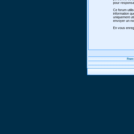
pour responsab
Ce forum utili
information qu
uniquement uti
envoyer un nou
En vous enregi
From 