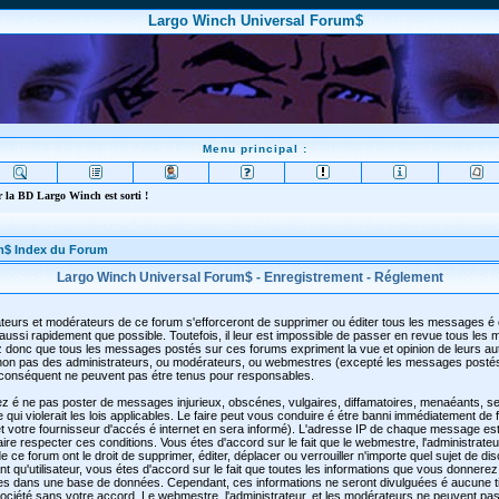
Largo Winch Universal Forum$
Menu principal :
 la BD Largo Winch est sorti !
m$ Index du Forum
Largo Winch Universal Forum$ - Enregistrement - Réglement
teurs et modérateurs de ce forum s'efforceront de supprimer ou éditer tous les messages é
aussi rapidement que possible. Toutefois, il leur est impossible de passer en revue tous les
 donc que tous les messages postés sur ces forums expriment la vue et opinion de leurs au
t non pas des administrateurs, ou modérateurs, ou webmestres (excepté les messages posté
conséquent ne peuvent pas étre tenus pour responsables.
z é ne pas poster de messages injurieux, obscénes, vulgaires, diffamatoires, menaéants, se
qui violerait les lois applicables. Le faire peut vous conduire é étre banni immédiatement de
 votre fournisseur d'accés é internet en sera informé). L'adresse IP de chaque message est
faire respecter ces conditions. Vous étes d'accord sur le fait que le webmestre, l'administrateu
 ce forum ont le droit de supprimer, éditer, déplacer ou verrouiller n'importe quel sujet de di
t qu'utilisateur, vous étes d'accord sur le fait que toutes les informations que vous donnerez
es dans une base de données. Cependant, ces informations ne seront divulguées é aucune t
ciété sans votre accord. Le webmestre, l'administrateur, et les modérateurs ne peuvent pas