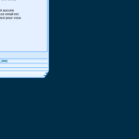
ont aucune
sse email est
aussi pour vous
, 2002