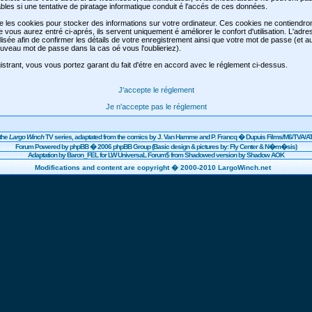
les si une tentative de piratage informatique conduit é l'accés de ces données.
se les cookies pour stocker des informations sur votre ordinateur. Ces cookies ne contiendr
e vous aurez entré ci-aprés, ils servent uniquement é améliorer le confort d'utilisation. L'adre
lisée afin de confirmer les détails de votre enregistrement ainsi que votre mot de passe (et 
veau mot de passe dans la cas oé vous l'oublieriez).
strant, vous vous portez garant du fait d'étre en accord avec le réglement ci-dessus.
J'accepte le réglement
Je n'accepte pas le réglement
the
Largo Winch
TV series, adaptated from the comics by J. Van Hamme and P. Francq �
Dupuis
Films/
M6
/TVA/AT
Forum Powered by
phpBB
� 2006 phpBB Group (Basic design & pictures by: Fly Center & N�m�sis)
Adaptation by Baron_FEL for LW UniversaL Forum$ from Shadowed version by Shadow AOK
Modifications and content are copyright � 2000-2010 LargoWinch.net