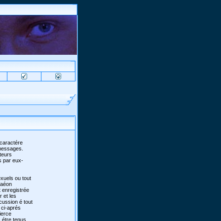
 caractére
 messages.
teurs
s par eux-
xuels ou tout
 faéon
 enregistrée
r et les
scussion é tout
 ci-aprés
ierce
 étre tenus