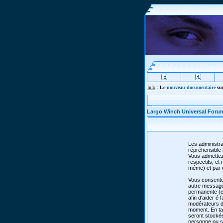
Info
:
Le
nouveau documentaire
sur
Largo Winch Universal Foru
Les administra
répréhensible 
Vous admettez
respectifs, e
méme) et par 
Vous consente
autre message 
permanente (et
afin d'aider é 
modérateurs de
moment. En tan
seront stocké
personne ou so