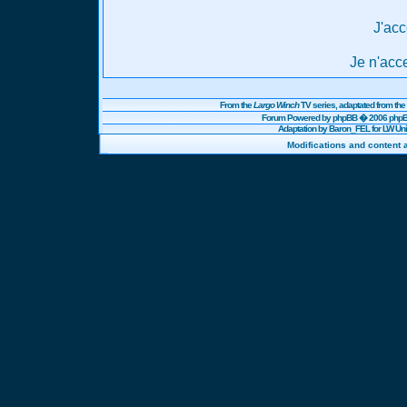
J'acc
Je n'acc
From the
Largo Winch
TV series, adaptated from t
Forum Powered by
phpBB
� 2006 phpBB
Adaptation by Baron_FEL for LW U
Modifications and content