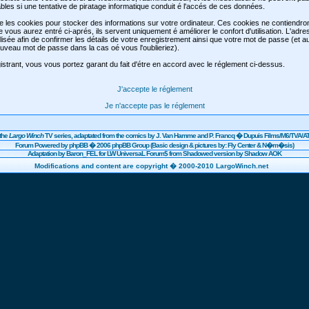
les si une tentative de piratage informatique conduit é l'accés de ces données.
se les cookies pour stocker des informations sur votre ordinateur. Ces cookies ne contiendr
e vous aurez entré ci-aprés, ils servent uniquement é améliorer le confort d'utilisation. L'adre
lisée afin de confirmer les détails de votre enregistrement ainsi que votre mot de passe (et 
veau mot de passe dans la cas oé vous l'oublieriez).
strant, vous vous portez garant du fait d'étre en accord avec le réglement ci-dessus.
J'accepte le réglement
Je n'accepte pas le réglement
the
Largo Winch
TV series, adaptated from the comics by J. Van Hamme and P. Francq �
Dupuis
Films/
M6
/TVA/AT
Forum Powered by
phpBB
� 2006 phpBB Group (Basic design & pictures by: Fly Center & N�m�sis)
Adaptation by Baron_FEL for LW UniversaL Forum$ from Shadowed version by Shadow AOK
Modifications and content are copyright � 2000-2010 LargoWinch.net