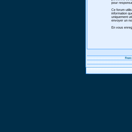
pour responsab
Ce forum utili
information qu
uniquement uti
envoyer un nou
En vous enregi
From 