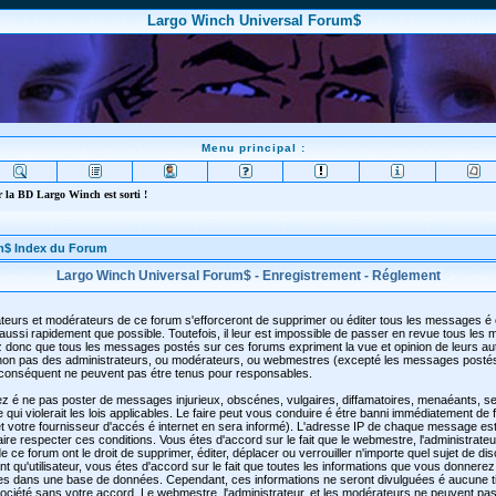
Largo Winch Universal Forum$
Menu principal :
 la BD Largo Winch est sorti !
m$ Index du Forum
Largo Winch Universal Forum$ - Enregistrement - Réglement
teurs et modérateurs de ce forum s'efforceront de supprimer ou éditer tous les messages é
aussi rapidement que possible. Toutefois, il leur est impossible de passer en revue tous les
 donc que tous les messages postés sur ces forums expriment la vue et opinion de leurs au
t non pas des administrateurs, ou modérateurs, ou webmestres (excepté les messages posté
conséquent ne peuvent pas étre tenus pour responsables.
z é ne pas poster de messages injurieux, obscénes, vulgaires, diffamatoires, menaéants, se
qui violerait les lois applicables. Le faire peut vous conduire é étre banni immédiatement de
 votre fournisseur d'accés é internet en sera informé). L'adresse IP de chaque message est
faire respecter ces conditions. Vous étes d'accord sur le fait que le webmestre, l'administrateu
 ce forum ont le droit de supprimer, éditer, déplacer ou verrouiller n'importe quel sujet de di
t qu'utilisateur, vous étes d'accord sur le fait que toutes les informations que vous donnerez
es dans une base de données. Cependant, ces informations ne seront divulguées é aucune t
ciété sans votre accord. Le webmestre, l'administrateur, et les modérateurs ne peuvent pas