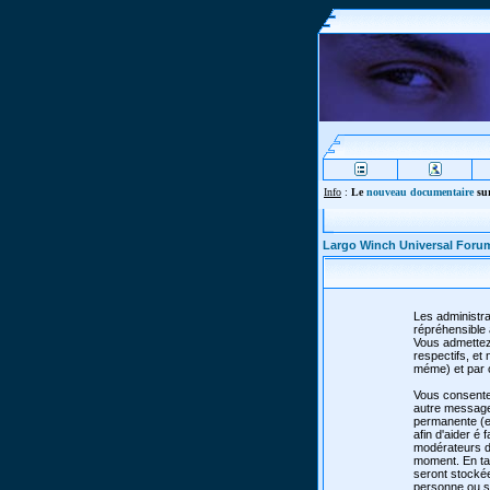
Info
:
Le
nouveau documentaire
sur
Largo Winch Universal Foru
Les administra
répréhensible 
Vous admettez
respectifs, e
méme) et par 
Vous consente
autre message 
permanente (et
afin d'aider é 
modérateurs de
moment. En tan
seront stocké
personne ou so