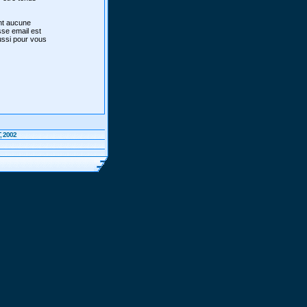
ont aucune
sse email est
aussi pour vous
, 2002