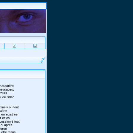
 caractére
 messages.
teurs
s par eux-
xuels ou tout
 faéon
 enregistrée
r et les
scussion é tout
 ci-aprés
ierce
 étre tenus