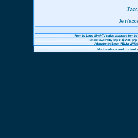
J'acc
Je n'acc
From the
Largo Winch
TV series, adaptated from t
Forum Powered by
phpBB
� 2006 phpBB
Adaptation by Baron_FEL for LW U
Modifications and content