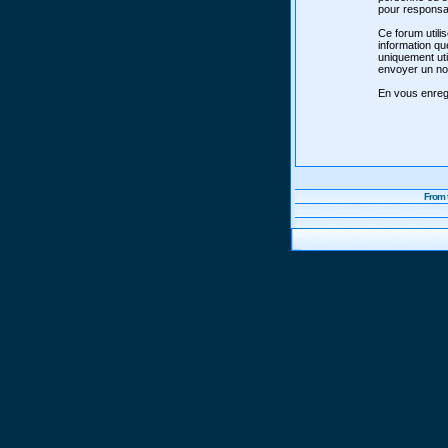
pour responsab
Ce forum utili
information qu
uniquement uti
envoyer un nou
En vous enregi
From 