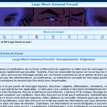
Largo Winch Universal Forum$
Menu principal :
 la BD Largo Winch est sorti !
m$ Index du Forum
Largo Winch Universal Forum$ - Enregistrement - Réglement
teurs et modérateurs de ce forum s'efforceront de supprimer ou éditer tous les messages é
aussi rapidement que possible. Toutefois, il leur est impossible de passer en revue tous les
 donc que tous les messages postés sur ces forums expriment la vue et opinion de leurs au
t non pas des administrateurs, ou modérateurs, ou webmestres (excepté les messages posté
conséquent ne peuvent pas étre tenus pour responsables.
z é ne pas poster de messages injurieux, obscénes, vulgaires, diffamatoires, menaéants, se
qui violerait les lois applicables. Le faire peut vous conduire é étre banni immédiatement de
 votre fournisseur d'accés é internet en sera informé). L'adresse IP de chaque message est
faire respecter ces conditions. Vous étes d'accord sur le fait que le webmestre, l'administrateu
 ce forum ont le droit de supprimer, éditer, déplacer ou verrouiller n'importe quel sujet de di
t qu'utilisateur, vous étes d'accord sur le fait que toutes les informations que vous donnerez
es dans une base de données. Cependant, ces informations ne seront divulguées é aucune t
ciété sans votre accord. Le webmestre, l'administrateur, et les modérateurs ne peuvent pas