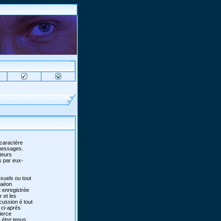
 caractére
 messages.
teurs
s par eux-
xuels ou tout
 faéon
 enregistrée
r et les
scussion é tout
 ci-aprés
ierce
 étre tenus