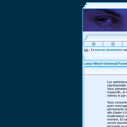
Info
:
Le
nouveau documentaire
sur
Largo Winch Universal Foru
Les administra
répréhensible 
Vous admettez
respectifs, e
méme) et par 
Vous consente
autre message 
permanente (et
afin d'aider é 
modérateurs de
moment. En tan
seront stocké
personne ou so