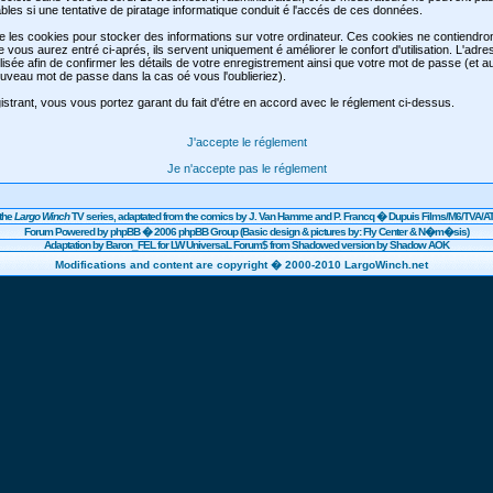
les si une tentative de piratage informatique conduit é l'accés de ces données.
se les cookies pour stocker des informations sur votre ordinateur. Ces cookies ne contiendr
e vous aurez entré ci-aprés, ils servent uniquement é améliorer le confort d'utilisation. L'adre
lisée afin de confirmer les détails de votre enregistrement ainsi que votre mot de passe (et 
veau mot de passe dans la cas oé vous l'oublieriez).
strant, vous vous portez garant du fait d'étre en accord avec le réglement ci-dessus.
J'accepte le réglement
Je n'accepte pas le réglement
the
Largo Winch
TV series, adaptated from the comics by J. Van Hamme and P. Francq �
Dupuis
Films/
M6
/TVA/AT
Forum Powered by
phpBB
� 2006 phpBB Group (Basic design & pictures by: Fly Center & N�m�sis)
Adaptation by Baron_FEL for LW UniversaL Forum$ from Shadowed version by Shadow AOK
Modifications and content are copyright � 2000-2010 LargoWinch.net