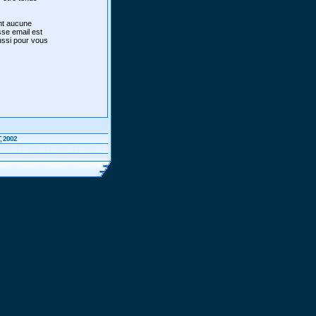
ont aucune
sse email est
aussi pour vous
, 2002