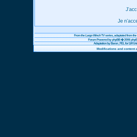
J'acc
Je n'acc
From the
Largo Winch
TV series, adaptated from t
Forum Powered by
phpBB
� 2006 phpBB
Adaptation by Baron_FEL for LW U
Modifications and content