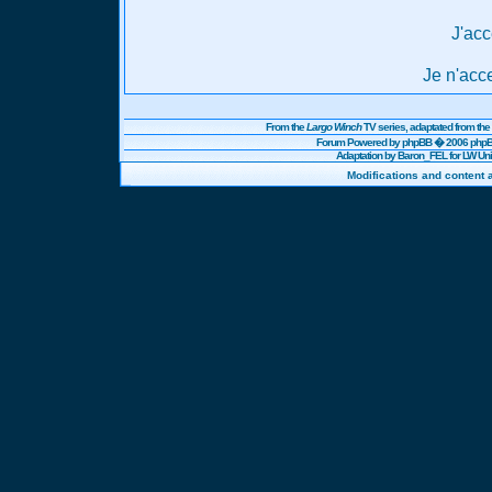
J'acc
Je n'acc
From the
Largo Winch
TV series, adaptated from t
Forum Powered by
phpBB
� 2006 phpBB
Adaptation by Baron_FEL for LW U
Modifications and content