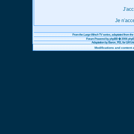
J'acc
Je n'acc
From the
Largo Winch
TV series, adaptated from t
Forum Powered by
phpBB
� 2006 phpBB
Adaptation by Baron_FEL for LW U
Modifications and content