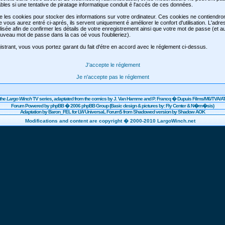
les si une tentative de piratage informatique conduit é l'accés de ces données.
se les cookies pour stocker des informations sur votre ordinateur. Ces cookies ne contiendr
e vous aurez entré ci-aprés, ils servent uniquement é améliorer le confort d'utilisation. L'adre
lisée afin de confirmer les détails de votre enregistrement ainsi que votre mot de passe (et 
veau mot de passe dans la cas oé vous l'oublieriez).
strant, vous vous portez garant du fait d'étre en accord avec le réglement ci-dessus.
J'accepte le réglement
Je n'accepte pas le réglement
the
Largo Winch
TV series, adaptated from the comics by J. Van Hamme and P. Francq �
Dupuis
Films/
M6
/TVA/AT
Forum Powered by
phpBB
� 2006 phpBB Group (Basic design & pictures by: Fly Center & N�m�sis)
Adaptation by Baron_FEL for LW UniversaL Forum$ from Shadowed version by Shadow AOK
Modifications and content are copyright � 2000-2010 LargoWinch.net