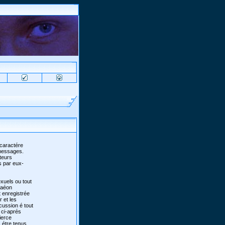
 caractére
 messages.
teurs
s par eux-
xuels ou tout
 faéon
 enregistrée
r et les
scussion é tout
 ci-aprés
ierce
 étre tenus