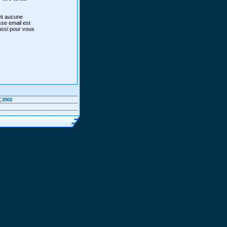
ont aucune
sse email est
aussi pour vous
, 2002