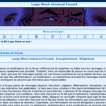
Largo Winch Universal Forum$
Menu principal :
 la BD Largo Winch est sorti !
m$ Index du Forum
Largo Winch Universal Forum$ - Enregistrement - Réglement
teurs et modérateurs de ce forum s'efforceront de supprimer ou éditer tous les messages é
aussi rapidement que possible. Toutefois, il leur est impossible de passer en revue tous les
 donc que tous les messages postés sur ces forums expriment la vue et opinion de leurs au
t non pas des administrateurs, ou modérateurs, ou webmestres (excepté les messages posté
conséquent ne peuvent pas étre tenus pour responsables.
z é ne pas poster de messages injurieux, obscénes, vulgaires, diffamatoires, menaéants, se
qui violerait les lois applicables. Le faire peut vous conduire é étre banni immédiatement de
 votre fournisseur d'accés é internet en sera informé). L'adresse IP de chaque message est
faire respecter ces conditions. Vous étes d'accord sur le fait que le webmestre, l'administrateu
 ce forum ont le droit de supprimer, éditer, déplacer ou verrouiller n'importe quel sujet de di
t qu'utilisateur, vous étes d'accord sur le fait que toutes les informations que vous donnerez
es dans une base de données. Cependant, ces informations ne seront divulguées é aucune t
ciété sans votre accord. Le webmestre, l'administrateur, et les modérateurs ne peuvent pas