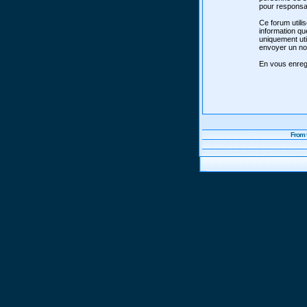
pour responsab
Ce forum utili
information qu
uniquement uti
envoyer un nou
En vous enregi
From 