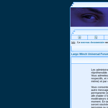
Info
:
Le
nouveau documentaire
sur
Largo Winch Universal Foru
Les administra
répréhensible 
Vous admettez
respectifs, e
méme) et par 
Vous consente
autre message 
permanente (et
afin d'aider é 
modérateurs de
moment. En tan
seront stocké
personne ou so