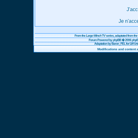
J'acc
Je n'acc
From the
Largo Winch
TV series, adaptated from t
Forum Powered by
phpBB
� 2006 phpBB
Adaptation by Baron_FEL for LW U
Modifications and content