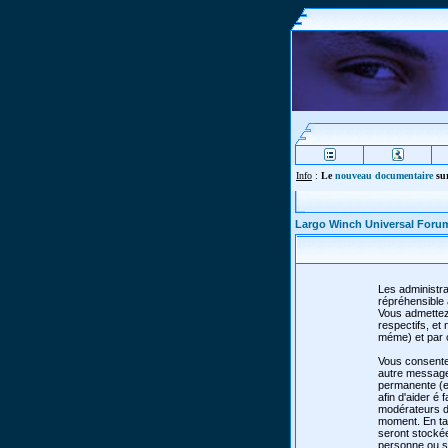
Info
:
Le
nouveau documentaire
sur
Largo Winch Universal Foru
Les administra
répréhensible 
Vous admettez
respectifs, e
méme) et par 
Vous consente
autre message 
permanente (et
afin d'aider é 
modérateurs de
moment. En tan
seront stocké
personne ou so