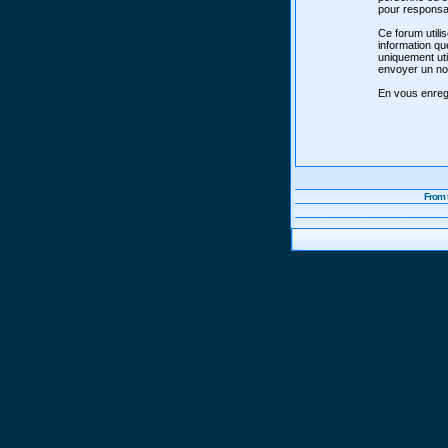
pour responsab
Ce forum utili
information qu
uniquement uti
envoyer un nou
En vous enregi
From 