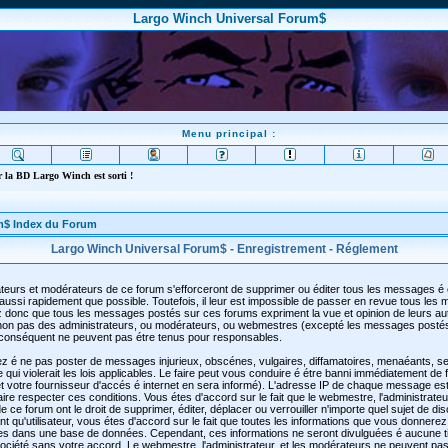
Largo Winch Universal Forum$
Menu principal :
 la BD Largo Winch est sorti !
m$ Index du Forum
Largo Winch Universal Forum$ - Enregistrement - Réglement
teurs et modérateurs de ce forum s'efforceront de supprimer ou éditer tous les messages é
aussi rapidement que possible. Toutefois, il leur est impossible de passer en revue tous les
 donc que tous les messages postés sur ces forums expriment la vue et opinion de leurs au
t non pas des administrateurs, ou modérateurs, ou webmestres (excepté les messages posté
conséquent ne peuvent pas étre tenus pour responsables.
z é ne pas poster de messages injurieux, obscénes, vulgaires, diffamatoires, menaéants, se
qui violerait les lois applicables. Le faire peut vous conduire é étre banni immédiatement de
 votre fournisseur d'accés é internet en sera informé). L'adresse IP de chaque message est
faire respecter ces conditions. Vous étes d'accord sur le fait que le webmestre, l'administrateu
 ce forum ont le droit de supprimer, éditer, déplacer ou verrouiller n'importe quel sujet de di
t qu'utilisateur, vous étes d'accord sur le fait que toutes les informations que vous donnerez
es dans une base de données. Cependant, ces informations ne seront divulguées é aucune t
ciété sans votre accord. Le webmestre, l'administrateur, et les modérateurs ne peuvent pas