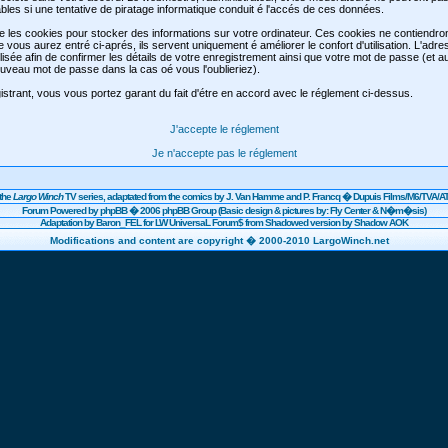
les si une tentative de piratage informatique conduit é l'accés de ces données.
se les cookies pour stocker des informations sur votre ordinateur. Ces cookies ne contiendr
e vous aurez entré ci-aprés, ils servent uniquement é améliorer le confort d'utilisation. L'adre
lisée afin de confirmer les détails de votre enregistrement ainsi que votre mot de passe (et 
veau mot de passe dans la cas oé vous l'oublieriez).
strant, vous vous portez garant du fait d'étre en accord avec le réglement ci-dessus.
J'accepte le réglement
Je n'accepte pas le réglement
the
Largo Winch
TV series, adaptated from the comics by J. Van Hamme and P. Francq �
Dupuis
Films/
M6
/TVA/AT
Forum Powered by
phpBB
� 2006 phpBB Group (Basic design & pictures by: Fly Center & N�m�sis)
Adaptation by Baron_FEL for LW UniversaL Forum$ from Shadowed version by Shadow AOK
Modifications and content are copyright � 2000-2010 LargoWinch.net