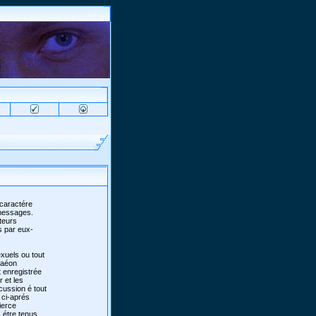
 caractére
 messages.
teurs
s par eux-
xuels ou tout
 faéon
 enregistrée
r et les
scussion é tout
 ci-aprés
ierce
 étre tenus