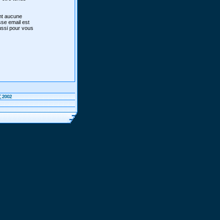
ont aucune
sse email est
aussi pour vous
, 2002