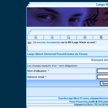
Largo W
Info
:
Le
nouveau documentaire
sur la BD Largo Winch est sorti !
Largo Winch Universal Forum$ Index du Forum
Envoyez mo
Les champs marqués d'un * sont obligatoires
Nom d'utilisateur: *
Adresse email: *
From the
Largo Winch
TV series, adaptated from t
Forum Powered by
phpBB
� 2006 phpBB
Adaptation by Baron_FEL for LW U