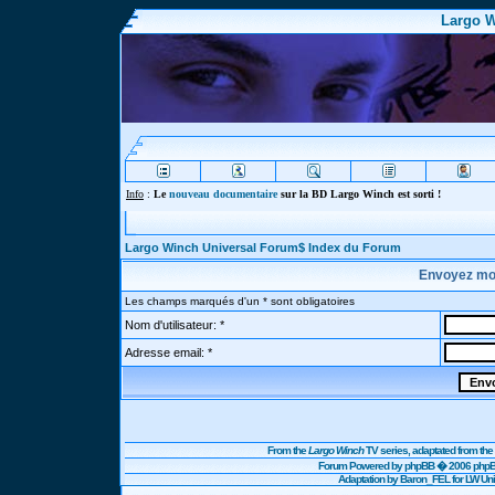
Largo W
Info
:
Le
nouveau documentaire
sur la BD Largo Winch est sorti !
Largo Winch Universal Forum$ Index du Forum
Envoyez mo
Les champs marqués d'un * sont obligatoires
Nom d'utilisateur: *
Adresse email: *
From the
Largo Winch
TV series, adaptated from t
Forum Powered by
phpBB
� 2006 phpBB
Adaptation by Baron_FEL for LW U