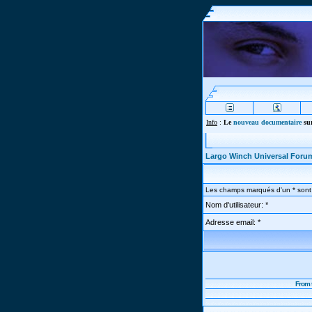
Info
:
Le
nouveau documentaire
sur
Largo Winch Universal Foru
Les champs marqués d'un * sont 
Nom d'utilisateur: *
Adresse email: *
From 