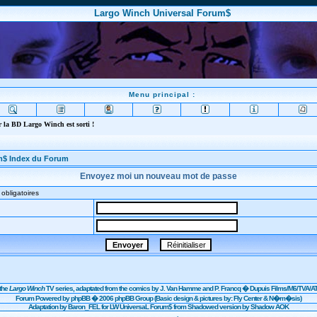
Largo Winch Universal Forum$
Menu principal :
 la BD Largo Winch est sorti !
m$ Index du Forum
Envoyez moi un nouveau mot de passe
obligatoires
the
Largo Winch
TV series, adaptated from the comics by J. Van Hamme and P. Francq �
Dupuis
Films/
M6
/TVA/AT
Forum Powered by
phpBB
� 2006 phpBB Group (Basic design & pictures by: Fly Center & N�m�sis)
Adaptation by Baron_FEL for LW UniversaL Forum$ from Shadowed version by Shadow AOK