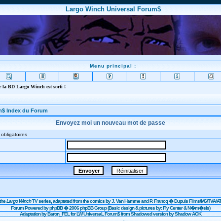
Largo Winch Universal Forum$
Menu principal :
 la BD Largo Winch est sorti !
m$ Index du Forum
Envoyez moi un nouveau mot de passe
obligatoires
the
Largo Winch
TV series, adaptated from the comics by J. Van Hamme and P. Francq �
Dupuis
Films/
M6
/TVA/AT
Forum Powered by
phpBB
� 2006 phpBB Group (Basic design & pictures by: Fly Center & N�m�sis)
Adaptation by Baron_FEL for LW UniversaL Forum$ from Shadowed version by Shadow AOK