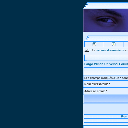
Info
:
Le
nouveau documentaire
sur
Largo Winch Universal Foru
Les champs marqués d'un * sont 
Nom d'utilisateur: *
Adresse email: *
From 