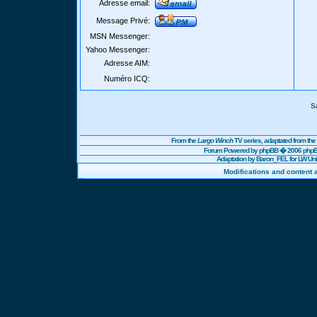
Adresse email:
Message Privé:
MSN Messenger:
Yahoo Messenger:
Adresse AIM:
Numéro ICQ:
S
From the
Largo Winch
TV series, adaptated from t
Forum Powered by
phpBB
� 2006 phpBB
Adaptation by Baron_FEL for LW U
Modifications and content