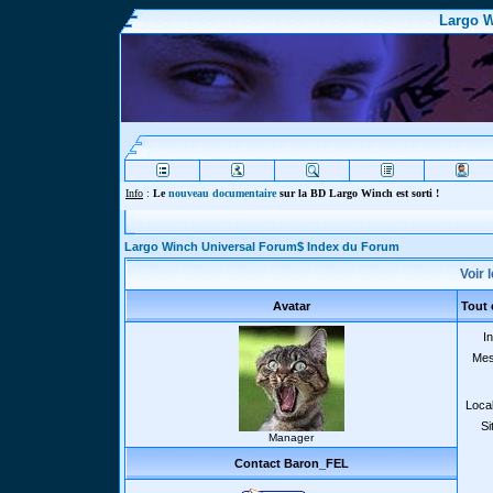
Largo W
Info
:
Le
nouveau documentaire
sur la BD Largo Winch est sorti !
Largo Winch Universal Forum$ Index du Forum
Voir 
Avatar
Tout
In
Mes
Local
Si
Manager
Contact Baron_FEL