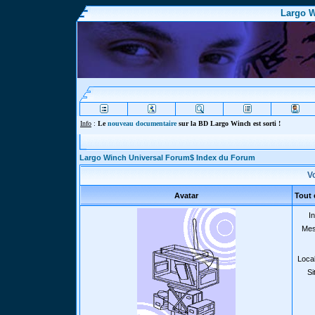
Largo W
Info
:
Le
nouveau documentaire
sur la BD Largo Winch est sorti !
Largo Winch Universal Forum$ Index du Forum
Vo
Avatar
Tout 
In
Mes
Local
Si