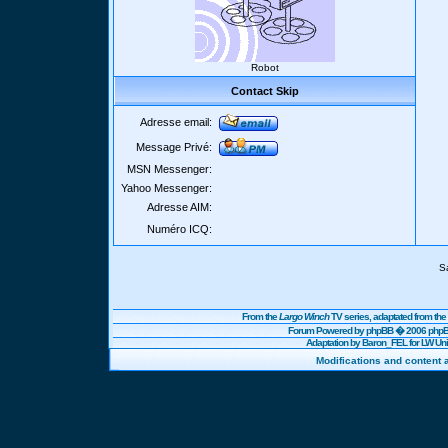
Robot
Contact Skip
Adresse email:
Message Privé:
MSN Messenger:
Yahoo Messenger:
Adresse AIM:
Numéro ICQ:
S
From the
Largo Winch
TV series, adaptated from t
Forum Powered by
phpBB
� 2006 phpBB
Adaptation by Baron_FEL for LW U
Modifications and content