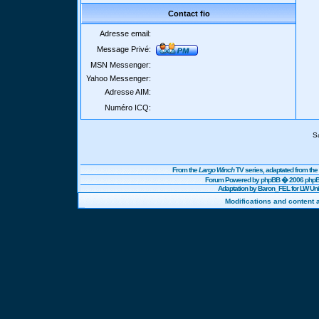
Contact fio
Adresse email:
Message Privé:
MSN Messenger:
Yahoo Messenger:
Adresse AIM:
Numéro ICQ:
S
From the
Largo Winch
TV series, adaptated from t
Forum Powered by
phpBB
� 2006 phpBB
Adaptation by Baron_FEL for LW U
Modifications and content