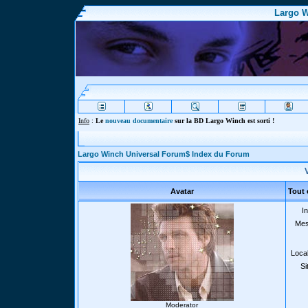
Largo W
Info
:
Le
nouveau documentaire
sur la BD Largo Winch est sorti !
Largo Winch Universal Forum$ Index du Forum
V
Avatar
Tout 
In
Mes
Local
Si
Moderator