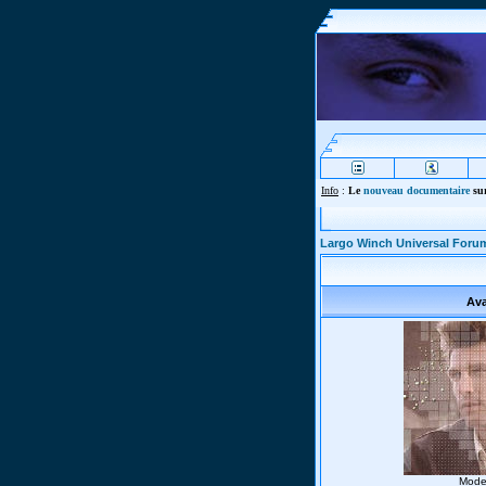
Info
:
Le
nouveau documentaire
sur
Largo Winch Universal Foru
Ava
Mode