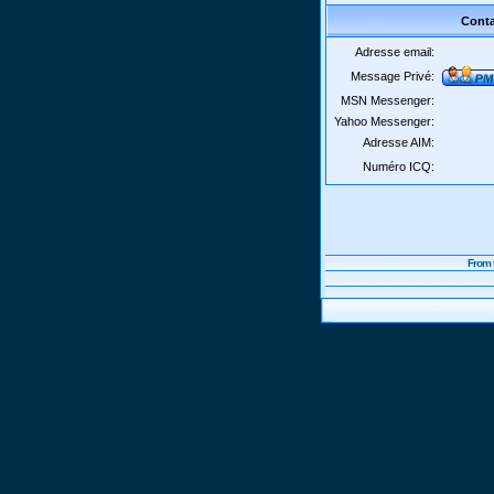
Conta
Adresse email:
Message Privé:
MSN Messenger:
Yahoo Messenger:
Adresse AIM:
Numéro ICQ:
From 