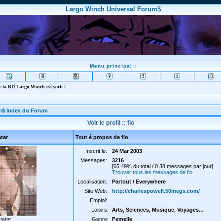
Largo Winch Universal Forum$
Menu principal :
 la BD Largo Winch est sorti !
m$ Index du Forum
Voir le profil :: fio
tar
Tout é propos de fio
Inscrit le:
24 Mar 2003
Messages:
3216
[65.49% du total / 0.38 messages par jour]
Trouver tous les messages de fio
Localisation:
Partout / Everywhere
Site Web:
http://charlespowell.50megs.com/
Emploi:
Loisirs:
Arts, Sciences, Musique, Voyages...
rator
Genre:
Femelle