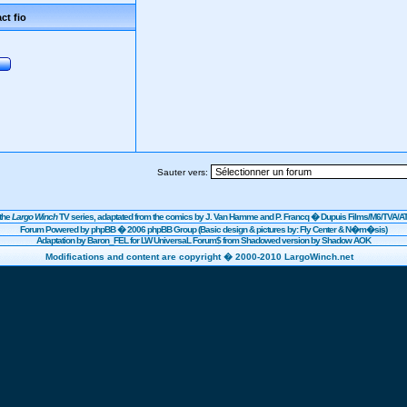
ct fio
Sauter vers:
the
Largo Winch
TV series, adaptated from the comics by J. Van Hamme and P. Francq �
Dupuis
Films/
M6
/TVA/AT
Forum Powered by
phpBB
� 2006 phpBB Group (Basic design & pictures by: Fly Center & N�m�sis)
Adaptation by Baron_FEL for LW UniversaL Forum$ from Shadowed version by Shadow AOK
Modifications and content are copyright � 2000-2010 LargoWinch.net