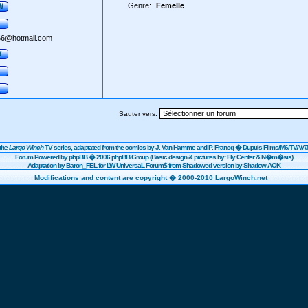
Genre:
Femelle
6@hotmail.com
Sauter vers:
the
Largo Winch
TV series, adaptated from the comics by J. Van Hamme and P. Francq �
Dupuis
Films/
M6
/TVA/AT
Forum Powered by
phpBB
� 2006 phpBB Group (Basic design & pictures by: Fly Center & N�m�sis)
Adaptation by Baron_FEL for LW UniversaL Forum$ from Shadowed version by Shadow AOK
Modifications and content are copyright � 2000-2010 LargoWinch.net