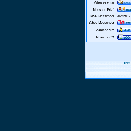
Adresse email:
Message Privé:
MSN Messenger:
domme66
Yahoo Messenger:
Adresse AIM:
Numéro ICQ:
From 