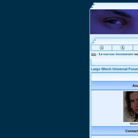
Info
:
Le
nouveau documentaire
sur
Largo Winch Universal Foru
Ava
Webm
Contact