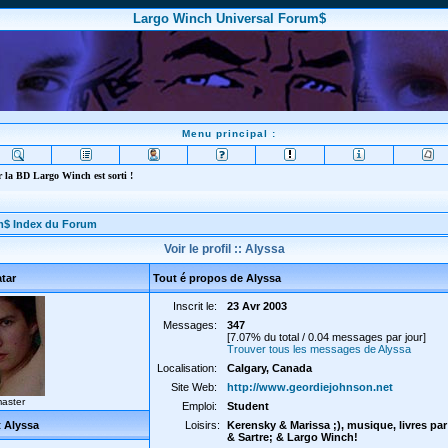
Largo Winch Universal Forum$
Menu principal :
 la BD Largo Winch est sorti !
m$ Index du Forum
Voir le profil :: Alyssa
tar
Tout é propos de Alyssa
Inscrit le:
23 Avr 2003
Messages:
347
[7.07% du total / 0.04 messages par jour]
Trouver tous les messages de Alyssa
Localisation:
Calgary, Canada
Site Web:
http://www.geordiejohnson.net
aster
Emploi:
Student
 Alyssa
Loisirs:
Kerensky & Marissa ;), musique, livres par
& Sartre; & Largo Winch!