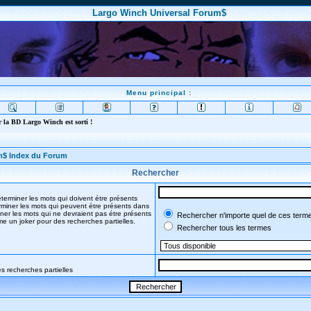
Largo Winch Universal Forum$
Menu principal :
 la BD Largo Winch est sorti !
m$ Index du Forum
Rechercher
terminer les mots qui doivent étre présents
miner les mots qui peuvent étre présents dans
ner les mots qui ne devraient pas étre présents
Rechercher n'importe quel de ces term
mme un joker pour des recherches partielles.
Rechercher tous les termes
s recherches partielles