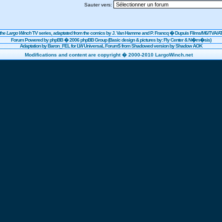
Sauter vers:
the
Largo Winch
TV series, adaptated from the comics by J. Van Hamme and P. Francq �
Dupuis
Films/
M6
/TVA/AT
Forum Powered by
phpBB
� 2006 phpBB Group (Basic design & pictures by: Fly Center & N�m�sis)
Adaptation by Baron_FEL for LW UniversaL Forum$ from Shadowed version by Shadow AOK
Modifications and content are copyright � 2000-2010 LargoWinch.net