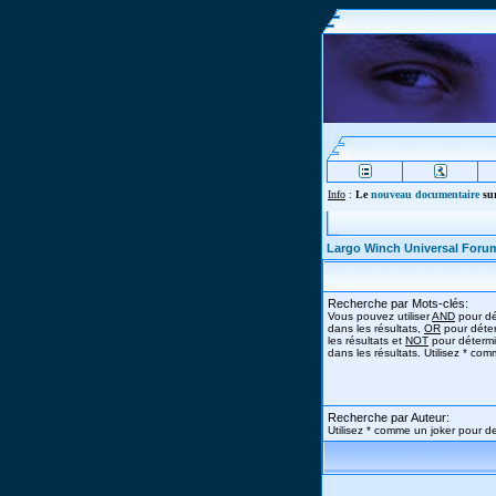
Info
:
Le
nouveau documentaire
sur
Largo Winch Universal Foru
Recherche par Mots-clés:
Vous pouvez utiliser
AND
pour dé
dans les résultats,
OR
pour déter
les résultats et
NOT
pour détermi
dans les résultats. Utilisez * co
Recherche par Auteur:
Utilisez * comme un joker pour de