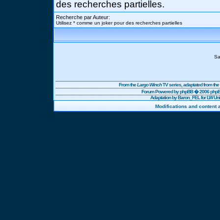
des recherches partielles.
Recherche par Auteur:
Utilisez * comme un joker pour des recherches partielles
Sa
From the
Largo Winch
TV series, adaptated from t
Forum Powered by
phpBB
� 2006 phpBB
Adaptation by Baron_FEL for LW U
Modifications and content