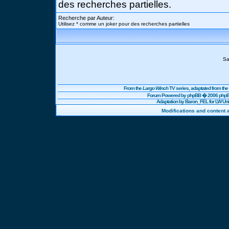
des recherches partielles.
Recherche par Auteur:
Utilisez * comme un joker pour des recherches partielles
Sa
From the
Largo Winch
TV series, adaptated from t
Forum Powered by
phpBB
� 2006 phpBB
Adaptation by Baron_FEL for LW U
Modifications and content