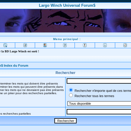
Largo Winch Universal Forum$
Menu principal :
 la BD Largo Winch est sorti !
m$ Index du Forum
Rechercher
terminer les mots qui doivent étre présents
miner les mots qui peuvent étre présents dans
ner les mots qui ne devraient pas étre présents
Rechercher n'importe quel de ces term
mme un joker pour des recherches partielles.
Rechercher tous les termes
s recherches partielles