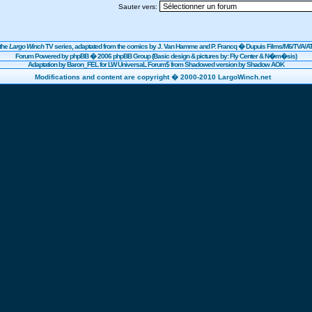
Sauter vers:
the
Largo Winch
TV series, adaptated from the comics by J. Van Hamme and P. Francq �
Dupuis
Films/
M6
/TVA/AT
Forum Powered by
phpBB
� 2006 phpBB Group (Basic design & pictures by: Fly Center & N�m�sis)
Adaptation by Baron_FEL for LW UniversaL Forum$ from Shadowed version by Shadow AOK
Modifications and content are copyright � 2000-2010 LargoWinch.net