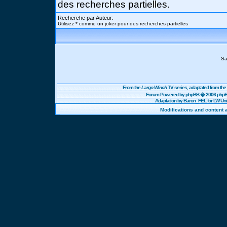
des recherches partielles.
Recherche par Auteur:
Utilisez * comme un joker pour des recherches partielles
Sa
From the
Largo Winch
TV series, adaptated from t
Forum Powered by
phpBB
� 2006 phpBB
Adaptation by Baron_FEL for LW U
Modifications and content