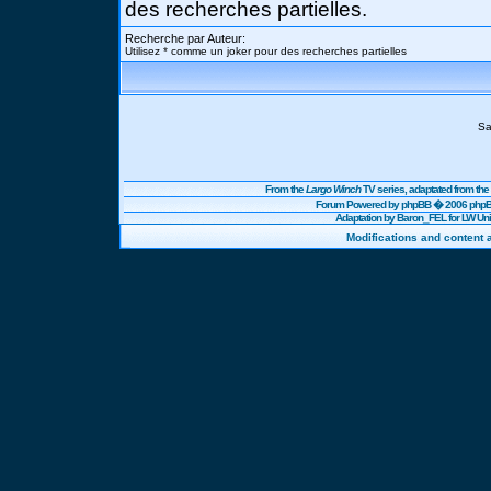
des recherches partielles.
Recherche par Auteur:
Utilisez * comme un joker pour des recherches partielles
Sa
From the
Largo Winch
TV series, adaptated from t
Forum Powered by
phpBB
� 2006 phpBB
Adaptation by Baron_FEL for LW U
Modifications and content