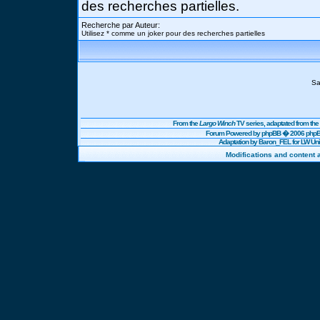
des recherches partielles.
Recherche par Auteur:
Utilisez * comme un joker pour des recherches partielles
Sa
From the
Largo Winch
TV series, adaptated from t
Forum Powered by
phpBB
� 2006 phpBB
Adaptation by Baron_FEL for LW U
Modifications and content