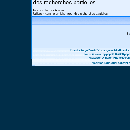
des recherches partielles.
Recherche par Auteur:
Utilisez * comme un joker pour des recherches partielles
Sa
From the
Largo Winch
TV series, adaptated from t
Forum Powered by
phpBB
� 2006 phpBB
Adaptation by Baron_FEL for LW U
Modifications and content