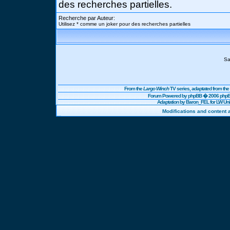
des recherches partielles.
Recherche par Auteur:
Utilisez * comme un joker pour des recherches partielles
Sa
From the
Largo Winch
TV series, adaptated from t
Forum Powered by
phpBB
� 2006 phpBB
Adaptation by Baron_FEL for LW U
Modifications and content