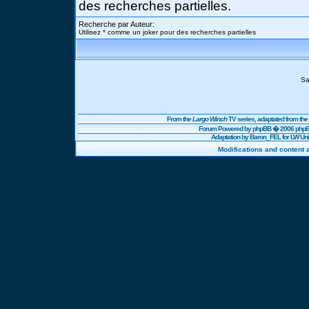
des recherches partielles.
Recherche par Auteur:
Utilisez * comme un joker pour des recherches partielles
Sa
From the
Largo Winch
TV series, adaptated from t
Forum Powered by
phpBB
� 2006 phpBB
Adaptation by Baron_FEL for LW U
Modifications and content