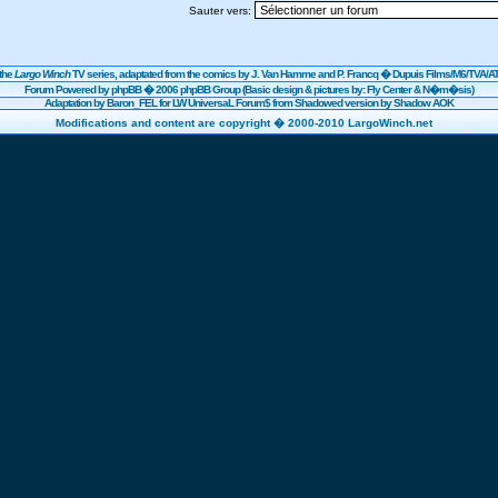
Sauter vers:
the
Largo Winch
TV series, adaptated from the comics by J. Van Hamme and P. Francq �
Dupuis
Films/
M6
/TVA/AT
Forum Powered by
phpBB
� 2006 phpBB Group (Basic design & pictures by: Fly Center & N�m�sis)
Adaptation by Baron_FEL for LW UniversaL Forum$ from Shadowed version by Shadow AOK
Modifications and content are copyright � 2000-2010 LargoWinch.net