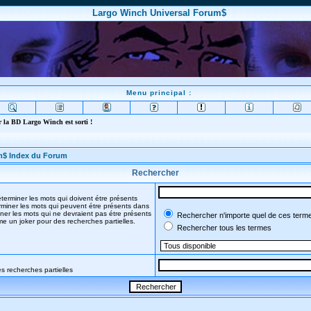
Largo Winch Universal Forum$
Menu principal :
 la BD Largo Winch est sorti !
m$ Index du Forum
Rechercher
terminer les mots qui doivent étre présents
miner les mots qui peuvent étre présents dans
ner les mots qui ne devraient pas étre présents
Rechercher n'importe quel de ces term
mme un joker pour des recherches partielles.
Rechercher tous les termes
s recherches partielles