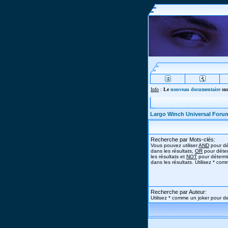
Info
:
Le
nouveau documentaire
sur
Largo Winch Universal Foru
Recherche par Mots-clés:
Vous pouvez utiliser
AND
pour dé
dans les résultats,
OR
pour déter
les résultats et
NOT
pour détermi
dans les résultats. Utilisez * co
Recherche par Auteur:
Utilisez * comme un joker pour de