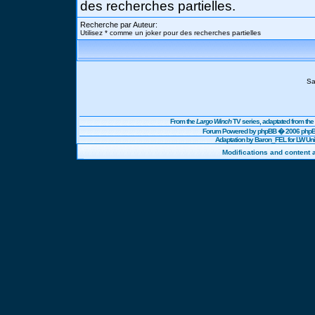
des recherches partielles.
Recherche par Auteur:
Utilisez * comme un joker pour des recherches partielles
Sa
From the
Largo Winch
TV series, adaptated from t
Forum Powered by
phpBB
� 2006 phpBB
Adaptation by Baron_FEL for LW U
Modifications and content