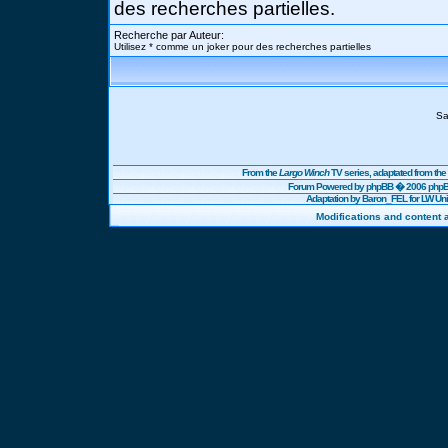
des recherches partielles.
Recherche par Auteur:
Utilisez * comme un joker pour des recherches partielles
Sa
From the
Largo Winch
TV series, adaptated from t
Forum Powered by
phpBB
� 2006 phpBB
Adaptation by Baron_FEL for LW U
Modifications and content