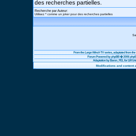
des recherches partielles.
Recherche par Auteur:
Utilisez * comme un joker pour des recherches partielles
Sa
From the
Largo Winch
TV series, adaptated from t
Forum Powered by
phpBB
� 2006 phpBB
Adaptation by Baron_FEL for LW U
Modifications and content