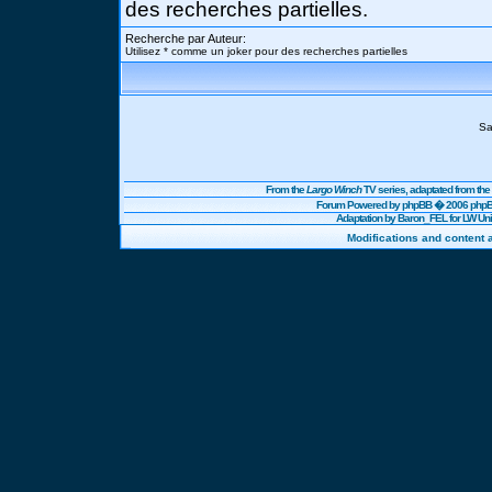
des recherches partielles.
Recherche par Auteur:
Utilisez * comme un joker pour des recherches partielles
Sa
From the
Largo Winch
TV series, adaptated from t
Forum Powered by
phpBB
� 2006 phpBB
Adaptation by Baron_FEL for LW U
Modifications and content