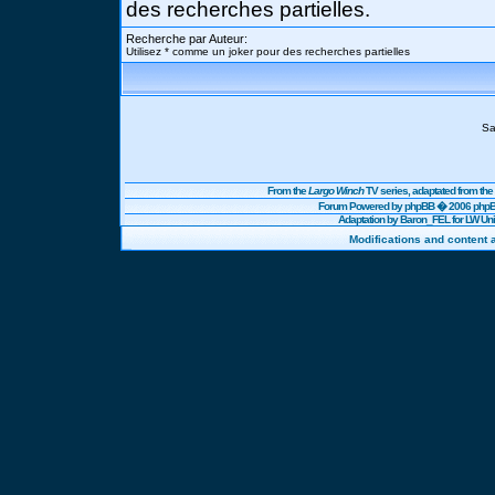
des recherches partielles.
Recherche par Auteur:
Utilisez * comme un joker pour des recherches partielles
Sa
From the
Largo Winch
TV series, adaptated from t
Forum Powered by
phpBB
� 2006 phpBB
Adaptation by Baron_FEL for LW U
Modifications and content